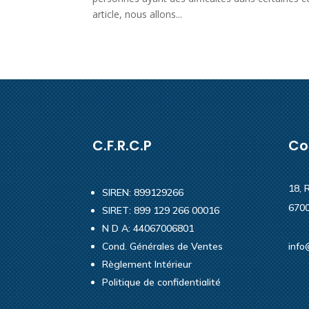
article, nous allons...
C.F.R.C.P
Co
18, 
SIREN: 899129266
6700
SIRET: 899 129 266 00016
N D A: 44067006801
Cond. Générales de Ventes
info
Règlement Intérieur
Politique de confidentialité