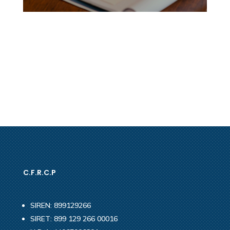
https://hotel5etoiles.online
https://hotel-spa.online
C.F.R.C.P
SIREN: 899129266
SIRET: 899 129 266 00016