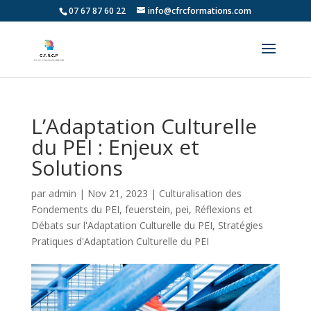
07 67 87 60 22
info@cfrcformations.com
L’Adaptation Culturelle
du PEI : Enjeux et
Solutions
par
admin
|
Nov 21, 2023
|
Culturalisation des
Fondements du PEI
,
feuerstein
,
pei
,
Réflexions et
Débats sur l'Adaptation Culturelle du PEI
,
Stratégies
Pratiques d'Adaptation Culturelle du PEI