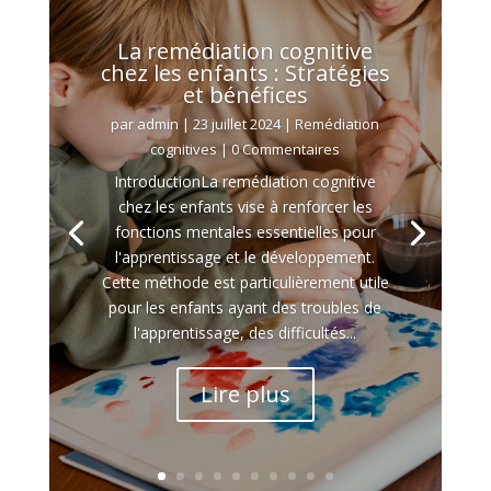
La remédiation cognitive
chez les enfants : Stratégies
et bénéfices
par
admin
|
23 juillet 2024
|
Remédiation
cognitives
| 0 Commentaires
IntroductionLa remédiation cognitive
chez les enfants vise à renforcer les
fonctions mentales essentielles pour
l'apprentissage et le développement.
Cette méthode est particulièrement utile
pour les enfants ayant des troubles de
l'apprentissage, des difficultés...
Lire plus