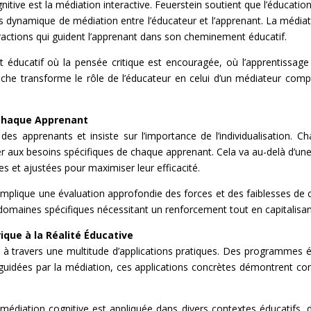
nitive est la médiation interactive. Feuerstein soutient que l’éducatio
 dynamique de médiation entre l’éducateur et l’apprenant. La médiatio
teractions qui guident l’apprenant dans son cheminement éducatif.
 éducatif où la pensée critique est encouragée, où l’apprentissag
che transforme le rôle de l’éducateur en celui d’un médiateur com
à Chaque Apprenant
 des apprenants et insiste sur l’importance de l’individualisation.
r aux besoins spécifiques de chaque apprenant. Cela va au-delà d’une
es et ajustées pour maximiser leur efficacité.
ve implique une évaluation approfondie des forces et des faiblesses d
 domaines spécifiques nécessitant un renforcement tout en capitalisant
ique à la Réalité Éducative
e à travers une multitude d’applications pratiques. Des programmes 
ves guidées par la médiation, ces applications concrètes démontrent 
médiation cognitive est appliquée dans divers contextes éducatifs, d