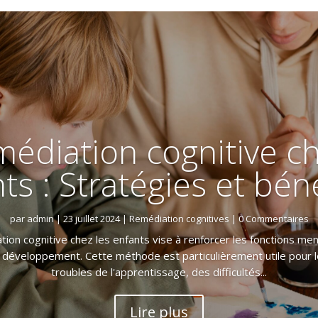
médiation cognitive ch
ts : Stratégies et bén
par
admin
|
23 juillet 2024
|
Remédiation cognitives
| 0 Commentaires
tion cognitive chez les enfants vise à renforcer les fonctions men
e développement. Cette méthode est particulièrement utile pour 
troubles de l'apprentissage, des difficultés...
Lire plus