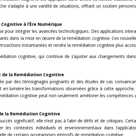
he s’adapte à une variété de situations, offrant un soutien personn
n Cognitive à l’Ère Numérique
ue pour intégrer les avancées technologiques. Des applications inter
ssants dans la mise en œuvre de la remédiation cognitive. Ces nouvell
étroactions instantanées et rendre la remédiation cognitive plus access
remédiation cognitive, qui continue de s’ajuster aux changements dan
t de la Remédiation Cognitive
tayée par des témoignages poignants et des études de cas convaincan
t en lumière les transformations observées grâce à cette approche. 
médiation cognitive peut non seulement améliorer les compétences a
 de la Remédiation Cognitive
cès significatif, elle n’est pas à l’abri de défis et de critiques. Cer
rer les contextes individuels et environnementaux dans l’applica
helle de certains programmes intensifs de remédiation cognitive.