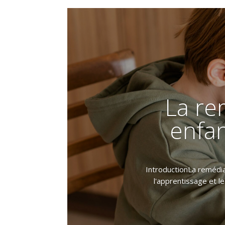
La re
enfan
IntroductionLa remédia
l'apprentissage et l